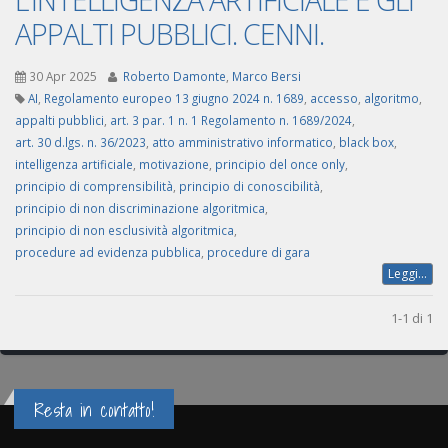
APPALTI PUBBLICI. CENNI.
30 Apr 2025
Roberto Damonte
,
Marco Bersi
AI
,
Regolamento europeo 13 giugno 2024 n. 1689
,
accesso
,
algoritmo
,
appalti pubblici
,
art. 3 par. 1 n. 1 Regolamento n. 1689/2024
,
art. 30 d.lgs. n. 36/2023
,
atto amministrativo informatico
,
black box
,
intelligenza artificiale
,
motivazione
,
principio del once only
,
principio di comprensibilità
,
principio di conoscibilità
,
principio di non discriminazione algoritmica
,
principio di non esclusività algoritmica
,
procedure ad evidenza pubblica
,
procedure di gara
Leggi...
1-1 di 1
Resta in contatto!