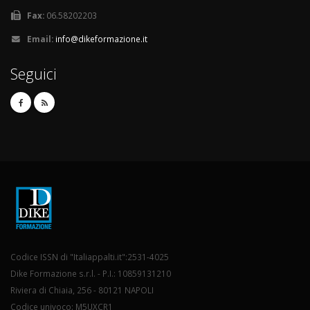
Fax:
06.58202203
Email:
info@dikeformazione.it
Seguici
Codice ISSN di "Italiappalti.it":2531-4025
Dike Formazione s.r.l. - P.I.: 10859131210
Riviera di Chiaia, 256 - 80121 NAPOLI
Codice univoco: M5UXCR1