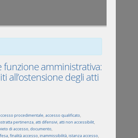
a e funzione amministrativa:
i all’ostensione degli atti
accesso procedimentale
,
accesso qualificato
,
astratta pertinenza
,
atti difensivi
,
atti non accessibilit
,
vieto di accesso
,
documento
,
difesa
,
finalità accesso
,
inammissibilità
,
istanza accesso
,