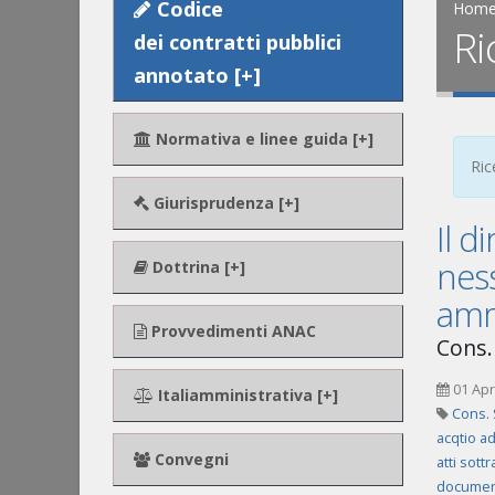
Codice
Hom
Ri
dei contratti pubblici
annotato [+]
Normativa e linee guida [+]
Ric
Giurisprudenza [+]
Il d
ness
Dottrina [+]
ammi
Provvedimenti ANAC
Cons.
01 Apr
Italiamministrativa [+]
Cons. 
acqtio 
Convegni
atti sottr
document