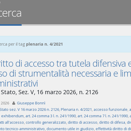
e
cerca
erca per il tag
plenaria n. 4/2021
iritto di accesso tra tutela difensiv
o di strumentalità necessaria e limit
nistrativi
 Stato, Sez. V, 16 marzo 2026, n. 2126
 2026
Giuseppe Bonnì
Stato sez. V 16 marzo 2026 n. 2126
,
Plenaria n. 4/2021
,
accesso funzionale
,
ad exhibendum
,
art. 24 comma 3 l. n. 241/1990
,
art. 24 comma 7 l. n. 241/1990
,
atti all'accesso
,
controllo generalizzato
,
diritto di accesso
,
diritto di difesa
,
di
o tecnico-amministrativo
,
documento utile in giudizio
,
effettività diritto di 