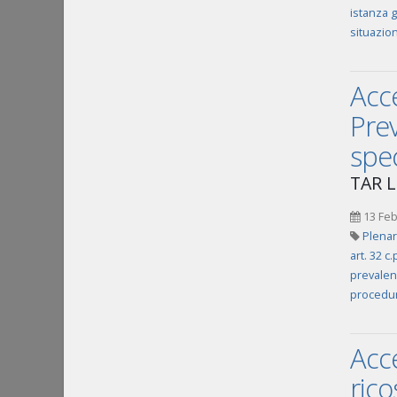
istanza 
situazion
Acce
Prev
spec
TAR La
13 Feb
Plenar
art. 32 c.
prevalenz
procedur
Acce
rico