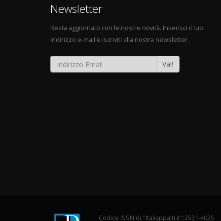
Newsletter
Resta aggiornato con le nostre novità. Inserisci il tuo
indirizzo e-mail e iscriviti alla nostra newsletter.
Vai!
Codice ISSN di "Italiappalti.it":2531-4025