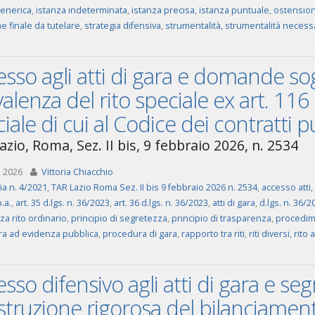
generica
,
istanza indeterminata
,
istanza precisa
,
istanza puntuale
,
ostensio
e finale da tutelare
,
strategia difensiva
,
strumentalità
,
strumentalità necess
sso agli atti di gara e domande sogg
alenza del rito speciale ex art. 116
iale di cui al Codice dei contratti pu
zio, Roma, Sez. II bis, 9 febbraio 2026, n. 2534
 2026
Vittoria Chiacchio
ia n. 4/2021
,
TAR Lazio Roma Sez. II bis 9 febbraio 2026 n. 2534
,
accesso atti
,
p.a.
,
art. 35 d.lgs. n. 36/2023
,
art. 36 d.lgs. n. 36/2023
,
atti di gara
,
d.lgs. n. 36/2
a rito ordinario
,
principio di segretezza
,
principio di trasparenza
,
procedim
a ad evidenza pubblica
,
procedura di gara
,
rapporto tra riti
,
riti diversi
,
rito 
sso difensivo agli atti di gara e seg
struzione rigorosa del bilanciamen