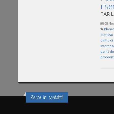
rise
TAR Li
08 No
Plenar
accesso 
diritto d
interess
parità de
proporizi
Resta in contatto!