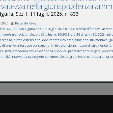
rvatezza nella giurisprudenza ammi
guria, Sez. I, 11 luglio 2025, n. 833
v 2025
Riccardo Renzi
ia n. 4/2021
,
TAR Liguria sez. I 11 luglio 2025 n. 833
,
acceso difensivo
,
accesso
in sede giurisdizionale
,
art. 35 d.lgs. n. 36/2023
,
art. 36 d.lgs. n. 36/2023
,
atti 
i accesso
,
diritto ostensione
,
documento richiesto
,
funzione strumentale
,
ga
e difensivo
,
interesse perseguito
,
limiti ostensione
,
nesso di strumentalità
,
lle armi
,
procedimento ad evidenza pubblica
,
procedimento di gara
,
proced
onalità
,
riservatezza
,
segreto commerciale
,
segreto tecnico
,
trasparenza
,
v