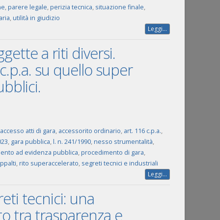
ne
,
parere legale
,
perizia tecnica
,
situazione finale
,
aria
,
utilità in giudizio
Leggi...
ette a riti diversi.
 c.p.a. su quello super
bblici.
accesso atti di gara
,
accessorito ordinario
,
art. 116 c.p.a.
,
023
,
gara pubblica
,
l. n. 241/1990
,
nesso strumentalità
,
ento ad evidenza pubblica
,
procedimento di gara
,
appalti
,
rito superaccelerato
,
segreti tecnici e industriali
Leggi...
reti tecnici: una
to tra trasparenza e