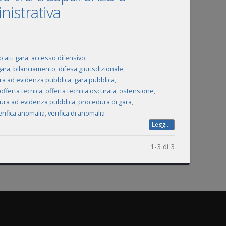
nistrativa
 atti gara
,
accesso difensivo
,
gara
,
bilanciamento
,
difesa giurisdizionale
,
ra ad evidenza pubblica
,
gara pubblica
,
offerta tecnica
,
offerta tecnica oscurata
,
ostensione
,
ura ad evidenza pubblica
,
procedura di gara
,
erifica anomalia
,
verifica di anomalia
Leggi...
1-3 di 3