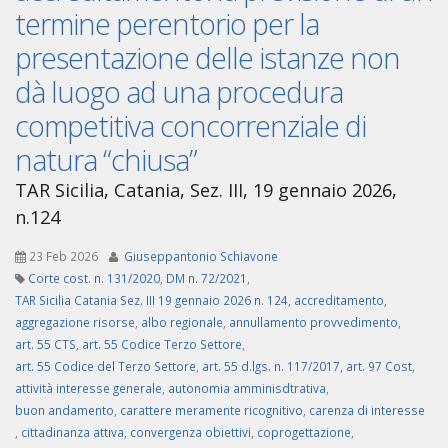
termine perentorio per la
presentazione delle istanze non
dà luogo ad una procedura
competitiva concorrenziale di
natura “chiusa”
TAR Sicilia, Catania, Sez. III, 19 gennaio 2026,
n.124
23 Feb 2026
Giuseppantonio Schiavone
Corte cost. n. 131/2020
,
DM n. 72/2021
,
TAR Sicilia Catania Sez. III 19 gennaio 2026 n. 124
,
accreditamento
,
aggregazione risorse
,
albo regionale
,
annullamento provvedimento
,
art. 55 CTS
,
art. 55 Codice Terzo Settore
,
art. 55 Codice del Terzo Settore
,
art. 55 d.lgs. n. 117/2017
,
art. 97 Cost
,
attività interesse generale
,
autonomia amminisdtrativa
,
buon andamento
,
carattere meramente ricognitivo
,
carenza di interesse
,
cittadinanza attiva
,
convergenza obiettivi
,
coprogettazione
,