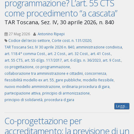
programmazione? L’art. 55 CTS
come procedimento “a cascata”
TAR Toscana, Sez. IV, 30 aprile 2026, n. 840
27 Mag 2026
Antonino Ripepi
Codice del terzo settore
,
Corte cost. n. 131/2020
,
TAR Toscana Sez. IV 30 aprile 2026 n. 840
,
amministrazione condivisa
,
art. 118 4° comma Cost.
,
art. 2 Cost.
,
art. 32 Cost.
,
art. 41 Cost.
,
art. 55 CTS
,
art. 55 d.lgs. 117/2017
,
art. 6 d.lgs. n. 36/2023
,
art. 9 Cost.
,
co progettazione
,
co programmazione
,
collaborazione tra amministrazione e cittadini
,
concorrenza
,
flessibilità modello ex art. 55
,
gare pubbliche
,
modello flessibile
,
nuovo modello amministrazione
,
ordinaria procedura di gara
,
partecipazione attiva
,
principio di armonizzazione
,
principio di solidaretà
,
procedura d gara
Leggi...
Co-progettazione per
accreditamento: la previsione di un