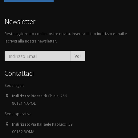
Newsletter
Resta aggiornato con le nostre novità. Inserisci il tuo indirizzo e-mail e
iscriviti alla nostra newsletter.
Vai!
Contattaci
Sede legale
Indirizzo:
Riviera di Chiaia, 256
80121 NAPOLI
Sede operativa
Indirizzo:
Via Raffaele Paolucci, 59
00152 ROMA