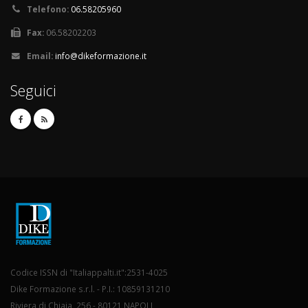
Telefono:
06.58205960
Fax:
06.58202203
Email:
info@dikeformazione.it
Seguici
Codice ISSN di "Italiappalti.it":2531-4025
Dike Formazione s.r.l. - P.I.: 10859131210
Riviera di Chiaia, 256 - 80121 NAPOLI