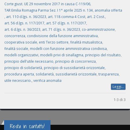
Corte giust. UE 29 novembre 2017 in causa C-119/06
,
TAR Emilia Romagna Parma Sez. I 1° aprile 2025 n. 134
,
anomalia offerta
,
art. 110 d.lgs. n. 36/2023
,
art. 118 comma 4 Cost
,
art. 2 Cost.
,
art. 56 d.lgs. n. 117/2017
,
art. 57 d.lgs. n. 117/2017
,
art. 6 d.lgs. n. 36/2023
,
art. 71 d.lgs. n. 36/2023
,
co-amministrazione
,
concorrenza
,
condivisione della funzione amministrativa
,
cooperativa sociale
,
enti Terzo settore
,
finalità mutualistica
,
finalità sociale
,
modelli con funzione amministrativa condivisa
,
modelli organizzativi
,
modelli privi di sinallagma
,
principio del risultato
,
principio dell'utile necessario
,
principio di concorrenza
,
principio di solidarietà
,
principio di sussidiarietà orizzontale
,
procedura aperta
,
solidarietà
,
sussidiarietà orizzontale
,
trasparenza
,
utile necessario.
,
verifica anomalia
Leggi...
1-3 di 3
Resta in contatto!