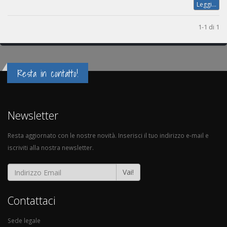
Leggi...
1-1 di 1
Resta in contatto!
Newsletter
Resta aggiornato con le nostre novità. Inserisci il tuo indirizzo e-mail e
iscriviti alla nostra newsletter.
Vai!
Contattaci
Sede legale