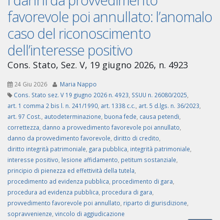
favorevole poi annullato: l’anomalo
caso del riconoscimento
dell’interesse positivo
Cons. Stato, Sez. V, 19 giugno 2026, n. 4923
24 Giu 2026
Maria Nappo
Cons. Stato sez. V 19 giugno 2026 n. 4923
,
SSUU n. 26080/2025
,
art. 1 comma 2 bis l. n. 241/1990
,
art. 1338 c.c.
,
art. 5 d.lgs. n. 36/2023
,
art. 97 Cost.
,
autodeterminazione
,
buona fede
,
causa petendi
,
correttezza
,
danno a provvedimento favorevole poi annullato
,
danno da provvedimento favorevole
,
diritto di credito
,
diritto integrità patrimoniale
,
gara pubblica
,
integrità patrimoniale
,
interesse positivo
,
lesione affidamento
,
petitum sostanziale
,
principio di pienezza ed effettività della tutela
,
procedimento ad evidenza pubblica
,
procedimento di gara
,
procedura ad evidenza pubblica
,
procedura di gara
,
provvedimento favorevole poi annullato
,
riparto di giurisdizione
,
sopravvenienze
,
vincolo di aggiudicazione