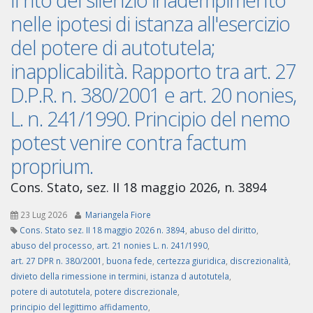
nelle ipotesi di istanza all'esercizio
del potere di autotutela;
inapplicabilità. Rapporto tra art. 27
D.P.R. n. 380/2001 e art. 20 nonies,
L. n. 241/1990. Principio del nemo
potest venire contra factum
proprium.
Cons. Stato, sez. II 18 maggio 2026, n. 3894
23 Lug 2026
Mariangela Fiore
Cons. Stato sez. II 18 maggio 2026 n. 3894
,
abuso del diritto
,
abuso del processo
,
art. 21 nonies L. n. 241/1990
,
art. 27 DPR n. 380/2001
,
buona fede
,
certezza giuridica
,
discrezionalità
,
divieto della rimessione in termini
,
istanza d autotutela
,
potere di autotutela
,
potere discrezionale
,
principio del legittimo affidamento
,