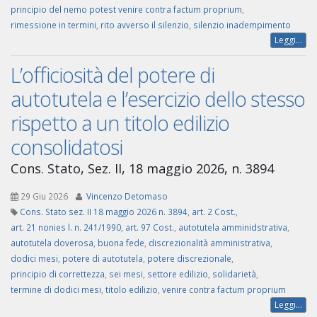
principio del nemo potest venire contra factum proprium
,
rimessione in termini
,
rito avverso il silenzio
,
silenzio inadempimento
Leggi...
L’officiosità del potere di
autotutela e l’esercizio dello stesso
rispetto a un titolo edilizio
consolidatosi
Cons. Stato, Sez. II, 18 maggio 2026, n. 3894
29 Giu 2026
Vincenzo Detomaso
Cons. Stato sez. II 18 maggio 2026 n. 3894
,
art. 2 Cost.
,
art. 21 nonies l. n. 241/1990
,
art. 97 Cost.
,
autotutela amminidstrativa
,
autotutela doverosa
,
buona fede
,
discrezionalità amministrativa
,
dodici mesi
,
potere di autotutela
,
potere discrezionale
,
principio di correttezza
,
sei mesi
,
settore edilizio
,
solidarietà
,
termine di dodici mesi
,
titolo edilizio
,
venire contra factum proprium
Leggi...