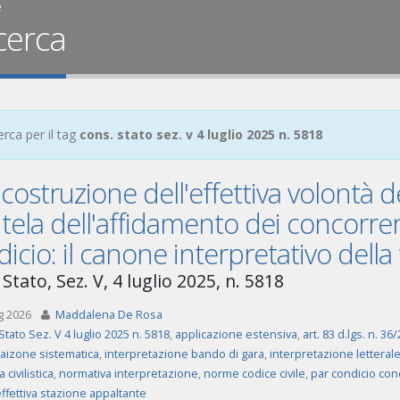
e
cerca
erca per il tag
cons. stato sez. v 4 luglio 2025 n. 5818
icostruzione dell'effettiva volontà 
utela dell'affidamento dei concorren
icio: il canone interpretativo della 
Stato, Sez. V, 4 luglio 2025, n. 5818
g 2026
Maddalena De Rosa
Stato Sez. V 4 luglio 2025 n. 5818
,
applicazione estensiva
,
art. 83 d.lgs. n. 36
taizone sistematica
,
interpretazione bando di gara
,
interpretazione letteral
 civilistica
,
normativa interpretazione
,
norme codice civile
,
par condicio con
ffettiva stazione appaltante