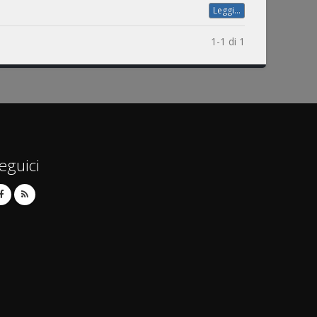
Leggi...
1-1 di 1
eguici