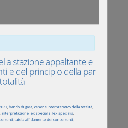
della stazione appaltante e
ti e del principio della par
totalità
/2023
,
bando di gara
,
canone interpretativo della totalità
,
e
,
interpretazione lex specialis
,
lex specialis
,
correnti
,
tutela affidamento dei concorrenti
,