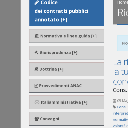
Codice
Hom
Ri
dei contratti pubblici
annotato [+]
Normativa e linee guida [+]
Ric
Giurisprudenza [+]
La r
la t
Dottrina [+]
cond
Provvedimenti ANAC
Cons. 
05 Ma
Italiamministrativa [+]
Cons. 
interpre
Convegni
normativa
volontà e