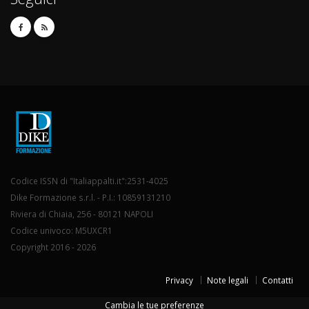
Codice ISSN di "Italiappalti.it":2531-4025
Dike Formazione s.r.l. - P.I.: 10859131210
Riviera di Chiaia, 256 - 80121 NAPOLI
Codice univoco: M5UXCR1
Copyright 2016 - 2026
Privacy
Note legali
Contatti
Cambia le tue preferenze