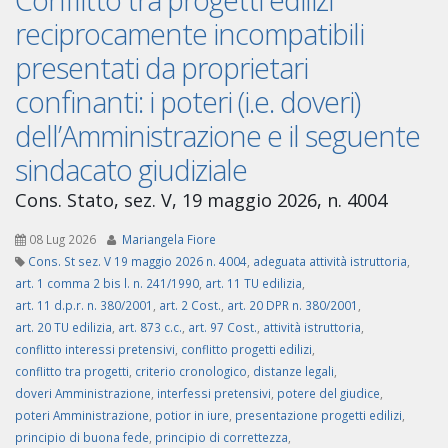
reciprocamente incompatibili
presentati da proprietari
confinanti: i poteri (i.e. doveri)
dell’Amministrazione e il seguente
sindacato giudiziale
Cons. Stato, sez. V, 19 maggio 2026, n. 4004
08 Lug 2026
Mariangela Fiore
Cons. St sez. V 19 maggio 2026 n. 4004
,
adeguata attività istruttoria
,
art. 1 comma 2 bis l. n. 241/1990
,
art. 11 TU edilizia
,
art. 11 d.p.r. n. 380/2001
,
art. 2 Cost.
,
art. 20 DPR n. 380/2001
,
art. 20 TU edilizia
,
art. 873 c.c.
,
art. 97 Cost.
,
attività istruttoria
,
conflitto interessi pretensivi
,
conflitto progetti edilizi
,
conflitto tra progetti
,
criterio cronologico
,
distanze legali
,
doveri Amministrazione
,
interfessi pretensivi
,
potere del giudice
,
poteri Amministrazione
,
potior in iure
,
presentazione progetti edilizi
,
principio di buona fede
,
principio di correttezza
,