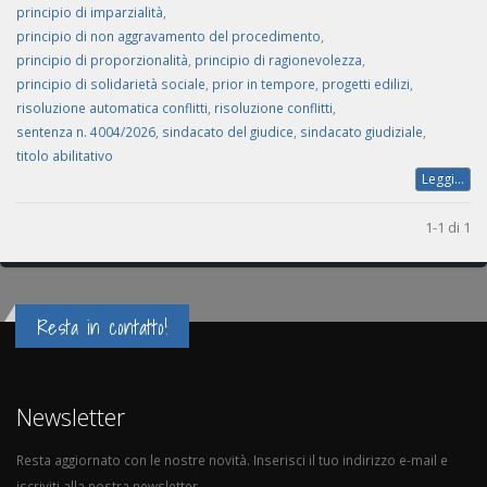
principio di imparzialità
,
principio di non aggravamento del procedimento
,
principio di proporzionalità
,
principio di ragionevolezza
,
principio di solidarietà sociale
,
prior in tempore
,
progetti edilizi
,
risoluzione automatica conflitti
,
risoluzione conflitti
,
sentenza n. 4004/2026
,
sindacato del giudice
,
sindacato giudiziale
,
titolo abilitativo
Leggi...
1-1 di 1
Resta in contatto!
Newsletter
Resta aggiornato con le nostre novità. Inserisci il tuo indirizzo e-mail e
iscriviti alla nostra newsletter.