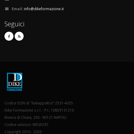
Email:
info@dikeformazione.it
Seguici
Codice ISSN di "Italiappalti.it":2531-4025
Dike Formazione s.r.l. - P.I.: 10859131210
Riviera di Chiaia, 256 - 80121 NAPOLI
Codice univoco: M5UXCR1
Copyright 2016 - 2026