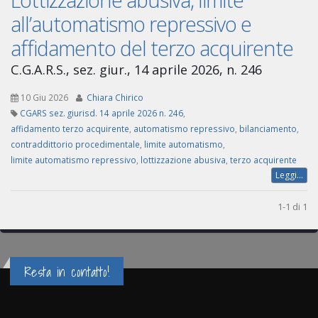
all’automatismo repressivo e
affidamento del terzo acquirente
C.G.A.R.S., sez. giur., 14 aprile 2026, n. 246
10 Giu 2026
Chiara Chirico
CGARS sez. giurisd. 14 aprile 2026 n. 246
,
affidamento terzo acquirente
,
automatismo repressivo
,
bilanciamento
,
contraddittorio procedimentale
,
limite automatismo
,
limite automatismo repressivo
,
lottizzazione abusiva
,
terzo acquirente
Leggi...
1-1 di 1
Resta in contatto!