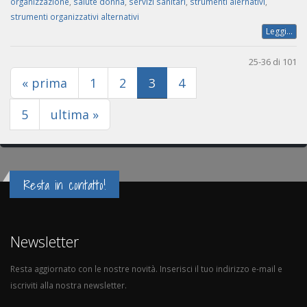
organizzazione
,
salute donna
,
servizi sanitari
,
strumenti alernativi
,
strumenti organizzativi alternativi
Leggi...
25-36 di 101
(current)
« prima
1
2
3
4
5
ultima »
Resta in contatto!
Newsletter
Resta aggiornato con le nostre novità. Inserisci il tuo indirizzo e-mail e
iscriviti alla nostra newsletter.