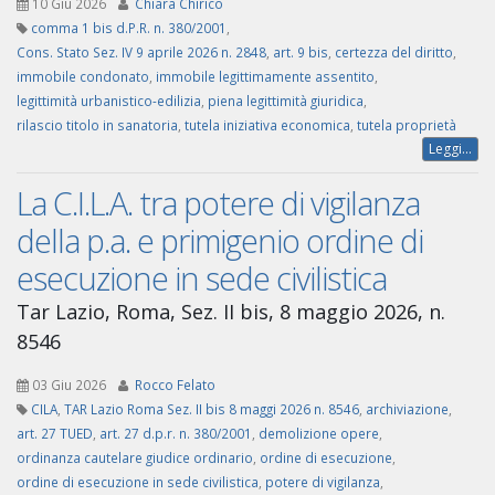
10 Giu 2026
Chiara Chirico
comma 1 bis d.P.R. n. 380/2001
,
Cons. Stato Sez. IV 9 aprile 2026 n. 2848
,
art. 9 bis
,
certezza del diritto
,
immobile condonato
,
immobile legittimamente assentito
,
legittimità urbanistico-edilizia
,
piena legittimità giuridica
,
rilascio titolo in sanatoria
,
tutela iniziativa economica
,
tutela proprietà
Leggi...
La C.I.L.A. tra potere di vigilanza
della p.a. e primigenio ordine di
esecuzione in sede civilistica
Tar Lazio, Roma, Sez. II bis, 8 maggio 2026, n.
8546
03 Giu 2026
Rocco Felato
CILA
,
TAR Lazio Roma Sez. II bis 8 maggi 2026 n. 8546
,
archiviazione
,
art. 27 TUED
,
art. 27 d.p.r. n. 380/2001
,
demolizione opere
,
ordinanza cautelare giudice ordinario
,
ordine di esecuzione
,
ordine di esecuzione in sede civilistica
,
potere di vigilanza
,