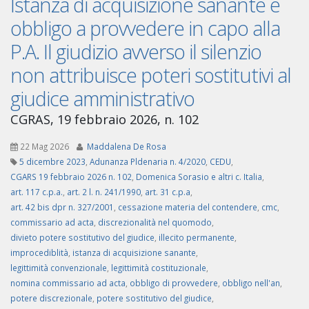
Istanza di acquisizione sanante e
obbligo a provvedere in capo alla
P.A. Il giudizio avverso il silenzio
non attribuisce poteri sostitutivi al
giudice amministrativo
CGRAS, 19 febbraio 2026, n. 102
22 Mag 2026
Maddalena De Rosa
5 dicembre 2023
,
Adunanza Pldenaria n. 4/2020
,
CEDU
,
CGARS 19 febbraio 2026 n. 102
,
Domenica Sorasio e altri c. Italia
,
art. 117 c.p.a.
,
art. 2 l. n. 241/1990
,
art. 31 c.p.a
,
art. 42 bis dpr n. 327/2001
,
cessazione materia del contendere
,
cmc
,
commissario ad acta
,
discrezionalità nel quomodo
,
divieto potere sostitutivo del giudice
,
illecito permanente
,
improcediblità
,
istanza di acquisizione sanante
,
legittimità convenzionale
,
legittimità costituzionale
,
nomina commissario ad acta
,
obbligo di provvedere
,
obbligo nell'an
,
potere discrezionale
,
potere sostitutivo del giudice
,