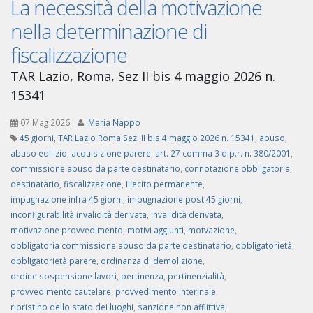
La necessità della motivazione
nella determinazione di
fiscalizzazione
TAR Lazio, Roma, Sez II bis 4 maggio 2026 n.
15341
07 Mag 2026
Maria Nappo
45 giorni
,
TAR Lazio Roma Sez. II bis 4 maggio 2026 n. 15341
,
abuso
,
abuso edilizio
,
acquisizione parere
,
art. 27 comma 3 d.p.r. n. 380/2001
,
commissione abuso da parte destinatario
,
connotazione obbligatoria
,
destinatario
,
fiscalizzazione
,
illecito permanente
,
impugnazione infra 45 giorni
,
impugnazione post 45 giorni
,
inconfigurabilità invalidità derivata
,
invalidità derivata
,
motivazione provvedimento
,
motivi aggiunti
,
motvazione
,
obbligatoria commissione abuso da parte destinatario
,
obbligatorietà
,
obbligatorietà parere
,
ordinanza di demolizione
,
ordine sospensione lavori
,
pertinenza
,
pertinenzialità
,
provvedimento cautelare
,
provvedimento interinale
,
ripristino dello stato dei luoghi
,
sanzione non afflittiva
,