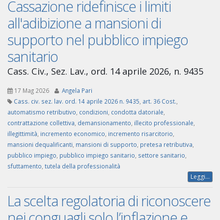
Cassazione ridefinisce i limiti
all'adibizione a mansioni di
supporto nel pubblico impiego
sanitario
Cass. Civ., Sez. Lav., ord. 14 aprile 2026, n. 9435
17 Mag 2026
Angela Pari
Cass. civ. sez. lav. ord. 14 aprile 2026 n. 9435
,
art. 36 Cost.
,
automatismo retributivo
,
condizioni
,
condotta datoriale
,
contrattazione collettiva
,
demansionamento
,
illecito professionale
,
illegittimità
,
incremento economico
,
incremento risarcitorio
,
mansioni dequalificanti
,
mansioni di supporto
,
pretesa retributiva
,
pubblico impiego
,
pubblico impiego sanitario
,
settore sanitario
,
sfuttamento
,
tutela della professionalità
Leggi...
La scelta regolatoria di riconoscere
nei conguagli solo l’inflazione e