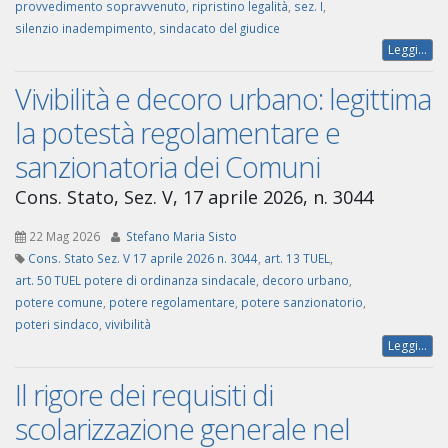
provvedimento sopravvenuto
,
ripristino legalità
,
sez. I
,
silenzio inadempimento
,
sindacato del giudice
Leggi...
Vivibilità e decoro urbano: legittima
la potestà regolamentare e
sanzionatoria dei Comuni
Cons. Stato, Sez. V, 17 aprile 2026, n. 3044
22 Mag 2026
Stefano Maria Sisto
Cons. Stato Sez. V 17 aprile 2026 n. 3044
,
art. 13 TUEL
,
art. 50 TUEL potere di ordinanza sindacale
,
decoro urbano
,
potere comune
,
potere regolamentare
,
potere sanzionatorio
,
poteri sindaco
,
vivibilità
Leggi...
Il rigore dei requisiti di
scolarizzazione generale nel