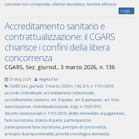
sanzione non sostanziale
,
silenzio devolutivo
,
termine efficacia
Leggi...
Accreditamento sanitario e
contrattualizzazione: il CGARS
chiarisce i confini della libera
concorrenza
CGARS, Sez. giurisd., 3 marzo 2026, n. 136
05 Mag 2026
Angela Pari
CGARS Sez. giurisdz. 3 marzo 2026 n. 136
,
D.A. n. 1151/2019
,
accordo contrattuale
,
accreditamento istituzionale
,
accreditamento sanitario
,
art. 8 quater
,
art. 8 quinquies
,
art. 8 ter
,
autorizzazione
,
contrattualizzazione
,
d.lgs. n. 502/1992
,
decreto assessoriale n. 1151/2019
,
diritto immediato al pagamento
,
fase successiva
,
istanza di parte
,
partecipaizone
,
partecipazione fase successiva
,
principio di concorrenza
,
principio di proporzionalità
,
priorità cronologica domanda
,