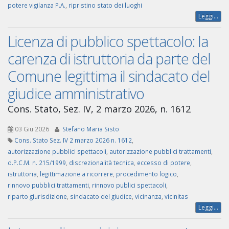
potere vigilanza P.A.
,
ripristino stato dei luoghi
Leggi...
Licenza di pubblico spettacolo: la
carenza di istruttoria da parte del
Comune legittima il sindacato del
giudice amministrativo
Cons. Stato, Sez. IV, 2 marzo 2026, n. 1612
03 Giu 2026
Stefano Maria Sisto
Cons. Stato Sez. IV 2 marzo 2026 n. 1612
,
autorizzazione pubblici spettacoli
,
autorizzazione pubblici trattamenti
,
d.P.C.M. n. 215/1999
,
discrezionalità tecnica
,
eccesso di potere
,
istruttoria
,
legittimazione a ricorrere
,
procedimento logico
,
rinnovo pubblici trattamenti
,
rinnovo publici spettacoli
,
riparto giurisdizione
,
sindacato del giudice
,
vicinanza
,
vicinitas
Leggi...