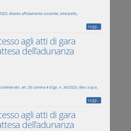
/2023
,
divieto affidamento uscente
,
interpello
,
Leggi...
esso agli atti di gara
 attesa dell’adunanza
acceleterato
,
art. 26 comma 4 d.lgs. n. 36/2023
,
dies a quo
,
Leggi...
esso agli atti di gara
 attesa dell’adunanza