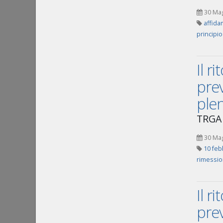
30 Ma
affida
principio
Il r
prev
plen
TRGA 
30 Ma
10 feb
rimessio
Il r
prev