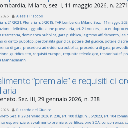
ombardia, Milano, sez. I, 11 maggio 2026, n. 227
 2026
Alessia Piscopo
ia n. 21/2021
,
Plenaria n. 5/2018
,
TAR Lombardia Milano Sez. I 11 maggio 202
zione definitiva
,
aggiudicazione provvisoria
,
art. 21 nonies
,
atto endoproce
risarcitoria
,
dominanza pubblica
,
gara pubblica
,
legittimo affidamento
,
lesi
 di diritto pubblico
,
perdonalità giuridica
,
potere del giudice
,
potere discre
ento di gara
,
procedura ad evidenza pubblica
,
procedura di gara
,
provvedi
zione giuridica atto
,
requisiti europei
,
requisito teleologico
,
responbailità pr
a Mannesmann
limento “premiale” e requisiti di or
liaria
eneto, Sez. III, 29 gennaio 2026, n. 238
 2026
Rizzardo del Giudice
neto Sez. III 29 gennaio 2026 n. 238
,
art. 100 d.lgs. n. 36/2023
,
art. 104 comma
nto esperenziale
,
avvalimento premiale
,
certificazione SOA
,
concorrenza
,
c