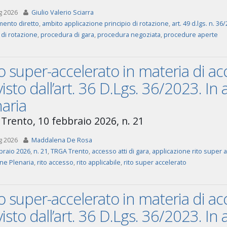
g 2026
Giulio Valerio Sciarra
mento diretto
,
ambito applicazione principio di rotazione
,
art. 49 d.lgs. n. 36
 di rotazione
,
procedura di gara
,
procedura negoziata
,
procedure aperte
ito super-accelerato in materia di acc
isto dall’art. 36 D.Lgs. 36/2023. In
aria
Trento, 10 febbraio 2026, n. 21
g 2026
Maddalena De Rosa
braio 2026
,
n. 21
,
TRGA Trento
,
accesso atti di gara
,
applicazione rito super 
ne Plenaria
,
rito accesso
,
rito applicabile
,
rito super accelerato
ito super-accelerato in materia di acc
isto dall’art. 36 D.Lgs. 36/2023. In