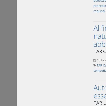
esecuzio
procedim
requisiti
Al f
natu
abb
TAR C
10 Giu
TAR Ca
competiz
Auto
esse
TAR L