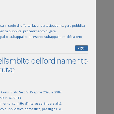
sa in sede di offerta
,
favor partecipationis
,
gara pubblica
enza pubblica
,
procedimento di gara
,
palto
,
subappalto necesario
,
subappalto qualificatorio
,
Leggi...
nell’ambito dell’ordinamento
ative
,
Cons. Stato Sez. V 15 aprile 2026 n. 2982
,
.P.R. n. 62/2013
,
amento
,
conflitto d'interesse
,
imparzialità
,
o pubblicistico domestico
,
prestigio P.A.
,