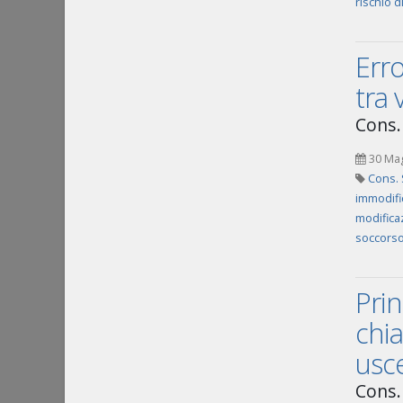
rischio 
Erro
tra
Cons.
30 Ma
Cons. 
immodific
modifica
soccorso 
Prin
chia
usc
Cons.