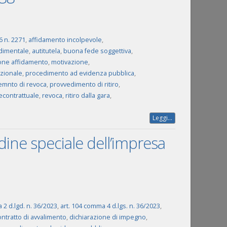
1
6 n. 2271
,
affidamento incolpevole
,
dimentale
,
autitutela
,
buona fede soggettiva
,
one affidamento
,
motivazione
,
zionale
,
procedimento ad evidenza pubblica
,
emnto di revoca
,
provvedimento di ritiro
,
econtrattuale
,
revoca
,
ritiro dalla gara
,
Leggi...
dine speciale dell’impresa
 2 d.lgd. n. 36/2023
,
art. 104 comma 4 d.lgs. n. 36/2023
,
ontratto di avvalimento
,
dichiarazione di impegno
,