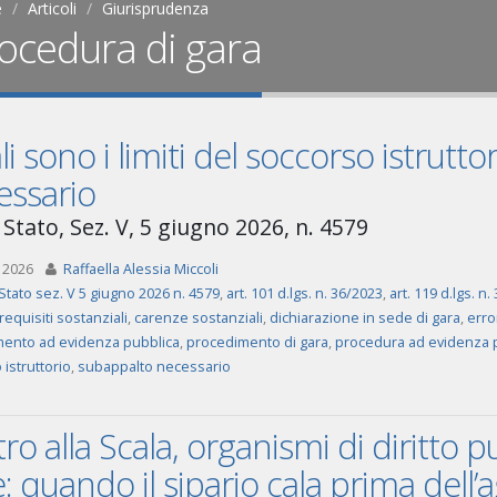
e
Articoli
Giurisprudenza
ocedura di gara
i sono i limiti del soccorso istrutt
essario
 Stato, Sez. V, 5 giugno 2026, n. 4579
 2026
Raffaella Alessia Miccoli
Stato sez. V 5 giugno 2026 n. 4579
,
art. 101 d.lgs. n. 36/2023
,
art. 119 d.lgs. n
equisiti sostanziali
,
carenze sostanziali
,
dichiarazione in sede di gara
,
erro
ento ad evidenza pubblica
,
procedimento di gara
,
procedura ad evidenza 
istruttorio
,
subappalto necessario
ro alla Scala, organismi di diritto p
: quando il sipario cala prima dell’