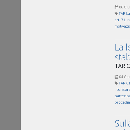
06 Giu
TAR La
art. 7 L. 
motivazio
La l
stab
TAR C
04 Giu
TAR Ca
,
consorz
partecip
procedim
Sull