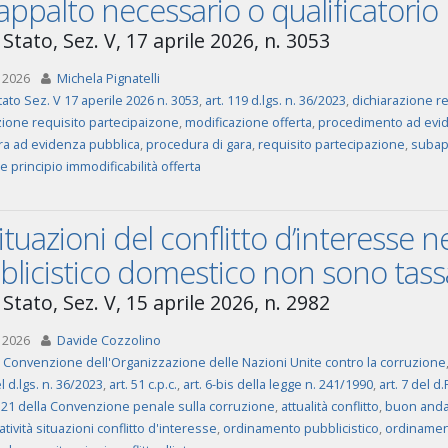
ppalto necessario o qualificatorio
Stato, Sez. V, 17 aprile 2026, n. 3053
 2026
Michela Pignatelli
tato Sez. V 17 aperile 2026 n. 3053
,
art. 119 d.lgs. n. 36/2023
,
dichiarazione re
zione requisito partecipaizone
,
modificazione offerta
,
procedimento ad evid
a ad evidenza pubblica
,
procedura di gara
,
requisito partecipazione
,
subap
e principio immodificabilità offerta
ituazioni del conflitto d’interesse 
licistico domestico non sono tass
Stato, Sez. V, 15 aprile 2026, n. 2982
 2026
Davide Cozzolino
a Convenzione dell'Organizzazione delle Nazioni Unite contro la corruzione
el d.lgs. n. 36/2023
,
art. 51 c.p.c.
,
art. 6-bis della legge n. 241/1990
,
art. 7 del d
 e 21 della Convenzione penale sulla corruzione
,
attualità conflitto
,
buon and
tività situazioni conflitto d'interesse
,
ordinamento pubblicistico
,
ordinament