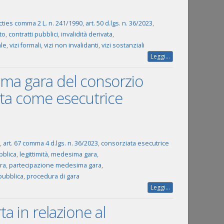
octies comma 2 L. n. 241/1990
,
art. 50 d.lgs. n. 36/2023
,
to
,
contratti pubblici
,
invalidità derivata
,
le
,
vizi formali
,
vizi non invalidanti
,
vizi sostanziali
Leggi...
ima gara del consorzio
ata come esecutrice
,
art. 67 comma 4 d.lgs. n. 36/2023
,
consorziata esecutrice
bblica
,
legittimità
,
medesima gara
,
ra
,
partecipazione medesima gara
,
pubblica
,
procedura di gara
Leggi...
ta in relazione al