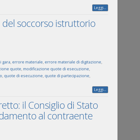
Leggi...
i del soccorso istruttorio
i gara
,
errore materiale
,
errore materiale di digitazione
,
zione quote
,
modificazione quote di esecuzione
,
to
,
quote di esecuzione
,
quote di partecipazione
,
Leggi...
tto: il Consiglio di Stato
fidamento al contraente