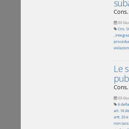
suba
Cons. 
03 Giu
Cns. S
,
integra
procedur
violazion
Le s
pubb
Cons. 
03 Giu
6 dell
art. 16 d
artt. 20
non tassa