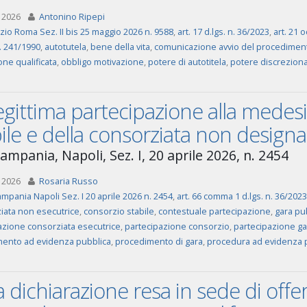
 2026
Antonino Ripepi
zio Roma Sez. II bis 25 maggio 2026 n. 9588
,
art. 17 d.lgs. n. 36/2023
,
art. 21 
n. 241/1990
,
autotutela
,
bene della vita
,
comunicazione avvio del procedimen
ne qualificata
,
obbligo motivazione
,
potere di autotitela
,
potere discreziona
egittima partecipazione alla medes
ile e della consorziata non design
ampania, Napoli, Sez. I, 20 aprile 2026, n. 2454
 2026
Rosaria Russo
mpania Napoli Sez. I 20 aprile 2026 n. 2454
,
art. 66 comma 1 d.lgs. n. 36/2023
iata non esecutrice
,
consorzio stabile
,
contestuale partecipazione
,
gara pu
azione consorziata esecutrice
,
partecipazione consorzio
,
partecipazione ga
ento ad evidenza pubblica
,
procedimento di gara
,
procedura ad evidenza 
a dichiarazione resa in sede di offer