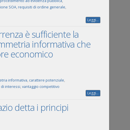
procedimento ad evidenza pubblica
,
zione SOA
,
requisiti di ordine generale
,
Leggi...
rrenza è sufficiente la
immetria informativa che
tore economico
tria informativa
,
carattere potenziale
,
 di interessi
,
vantaggio competitivo
Leggi...
zio detta i principi