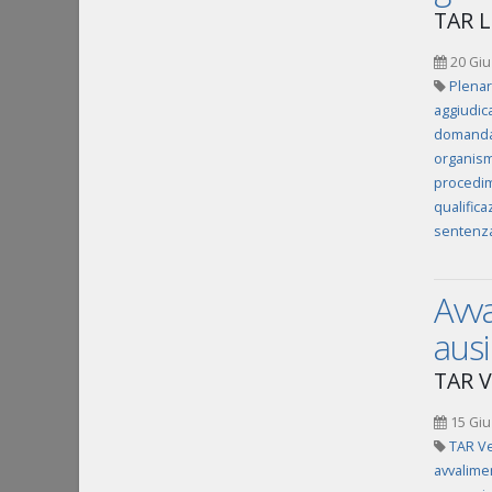
TAR L
20 Giu
Plenar
aggiudica
domanda 
organismo
procedim
qualifica
sentenz
Avva
ausi
TAR V
15 Giu
TAR Ve
avvalime