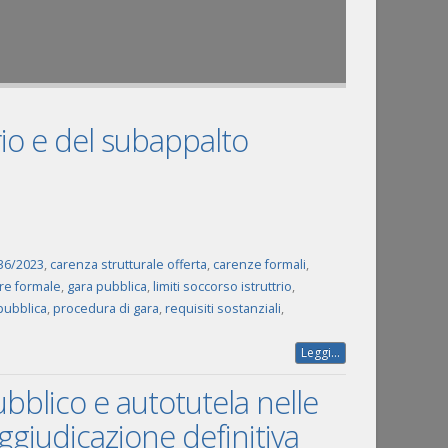
orio e del subappalto
. 36/2023
,
carenza strutturale offerta
,
carenze formali
,
re formale
,
gara pubblica
,
limiti soccorso istruttrio
,
pubblica
,
procedura di gara
,
requisiti sostanziali
,
Leggi...
ubblico e autotutela nelle
aggiudicazione definitiva