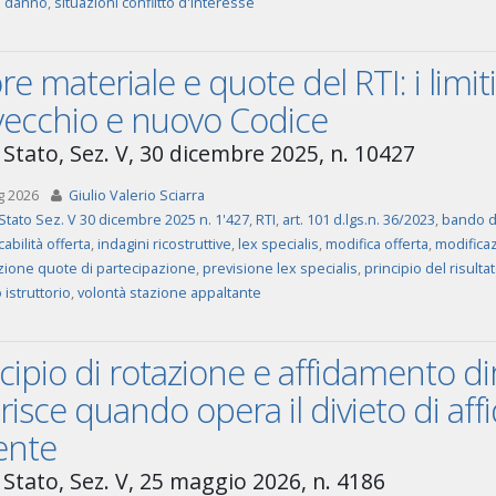
di danno
,
situazioni conflitto d'interesse
re materiale e quote del RTI: i limit
 vecchio e nuovo Codice
 Stato, Sez. V, 30 dicembre 2025, n. 10427
g 2026
Giulio Valerio Sciarra
Stato Sez. V 30 dicembre 2025 n. 1'427
,
RTI
,
art. 101 d.lgs.n. 36/2023
,
bando d
abilità offerta
,
indagini ricostruttive
,
lex specialis
,
modifica offerta
,
modifica
zione quote di partecipazione
,
previsione lex specialis
,
principio del risulta
istruttorio
,
volontà stazione appaltante
cipio di rotazione e affidamento dire
risce quando opera il divieto di af
ente
 Stato, Sez. V, 25 maggio 2026, n. 4186