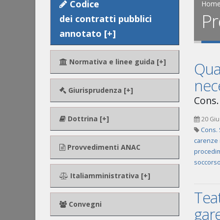
Codice
Hom
Pr
dei contratti pubblici
annotato [+]
Normativa e linee guida [+]
Qual
nec
Giurisprudenza [+]
Cons.
Dottrina [+]
20 Giu
Cons. 
carenze r
Provvedimenti ANAC
procedim
soccorso 
Italiamministrativa [+]
Teat
Convegni
gare