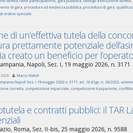
ne diretta
,
favor partecipationis
,
gara pubblica
,
obbligo esecuzione diretta
,
ento di gara
,
procedura ad evidenza pubblica
,
procedura di gara
,
qualifica
 di ordine speciale
ine di un’effettiva tutela della conco
ra prettamente potenziale dell’as
ia creato un beneficio per l’opera
ampania, Napoli, Sez. I, 19 maggio 2026, n. 3171
 2026
Marco Natoli
mpania Napoli Sez. I 19 maggio 2026 n. 3171
,
art. 16 d.lgs. n. 36/2023
,
asimme
ione corretta
,
competizione imparziale
,
competizione trasparente
,
conflitto
tutela e contratti pubblici: il TAR La
nziali
azio, Roma, Sez. II-bis, 25 maggio 2026, n. 9588