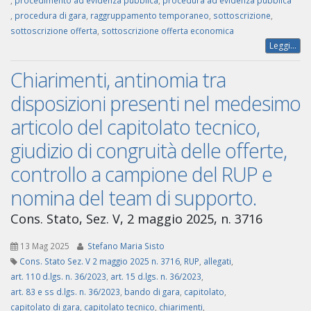
,
procedimento ad evidenza pubblica
,
procedura ad evidenza pubblica
,
procedura di gara
,
raggruppamento temporaneo
,
sottoscrizione
,
sottoscrizione offerta
,
sottoscrizione offerta economica
Leggi...
Chiarimenti, antinomia tra
disposizioni presenti nel medesimo
articolo del capitolato tecnico,
giudizio di congruità delle offerte,
controllo a campione del RUP e
nomina del team di supporto.
Cons. Stato, Sez. V, 2 maggio 2025, n. 3716
13 Mag 2025
Stefano Maria Sisto
Cons. Stato Sez. V 2 maggio 2025 n. 3716
,
RUP
,
allegati
,
art. 110 d.lgs. n. 36/2023
,
art. 15 d.lgs. n. 36/2023
,
art. 83 e ss d.lgs. n. 36/2023
,
bando di gara
,
capitolato
,
capitolato di gara
,
capitolato tecnico
,
chiarimenti
,