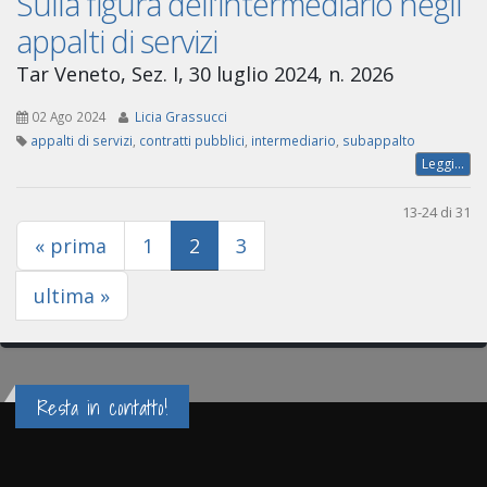
Sulla figura dell’intermediario negli
appalti di servizi
Tar Veneto, Sez. I, 30 luglio 2024, n. 2026
02 Ago 2024
Licia Grassucci
appalti di servizi
,
contratti pubblici
,
intermediario
,
subappalto
Leggi...
13-24 di 31
(current)
« prima
1
2
3
ultima »
Resta in contatto!