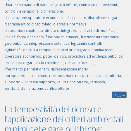
chiarimenti bando di bara
,
congruità offerte
,
contrasto disposizioni
,
controlli a campione
,
dichiarazione
,
dichiarazione operatore economico
,
disciplinare
,
disciplinare di gara
,
discrasia articolo capitolato
,
discrasia normativa
,
disposizioni capitolato
,
divieto di integrazione
,
divieto di modifica
,
finalità
,
fonte vincolante
,
funzione chiarimenti
,
funzione interpretativa
,
gara pubblica
,
intepretazione autentiva
,
legittimità controlli
,
legittimità controlli a campione
,
morivi primo grado
,
nomina team
,
operatore economico
,
poteri del rup
,
procedura ad evidenza pubblica
,
procedura di gara
,
ratio chiarimenti
,
richiamo foemale
,
riferimento per relationem
,
ripresentazione morivi
,
riproposizione contenuto
,
riproposizione motivi
,
risultanze istruttoria
,
supporto RUP
,
team supporto
,
valutazione offerte
,
veridicità
,
veridicità dichiarazione
,
verifica offerte
Leggi...
La tempestività del ricorso e
l'applicazione dei criteri ambientali
minimi nelle gare pubbliche: