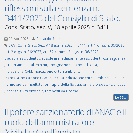
riflessioni sulla sentenza n.
3411/2025 del Consiglio di Stato.
Cons. Stato, sez. V, 18 aprile 2025 n. 3411
29 Apr 2025
Riccardo Renzi
CAM
,
Cons. Stato Sez. V 18 aprile 2025 n. 3411
,
art. 1 d.lgs. n. 36/2023
,
art. 2 d.lgs. n. 36/2023
,
art. 57 comma 2 d.lgs. n. 36/2023
,
clausole escludenti
,
clausole immediatamente escludenti
,
conseguenza
,
criteri ambientali minimi
,
impugnazione bando di gara
,
indicazione CAM
,
indicazione criteri ambientali minimi
,
mancata indicazione CAM
,
mancata indicazione criteri ambientali minimi
,
principio del risultato
,
principio della fiducia
,
principio sostanzialistico
,
ricorso giursidizonale
,
tempesitiva ricorso
Leggi...
Il potere sanzionatorio di ANAC e il
ruolo dell’amministratore
“civilistico” nell’ambito