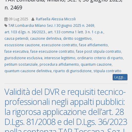
n. 2469
09 Lug 2025
Raffaella Alessia Miccoli
TAR Lombardia Milano Sez. I 30 giugno 2025 n. 2469
,
art. 103 d.lgs. n. 36/2023.
,
art. 133 comma 1 lett. 3 n. 1 c.p.a.
,
causa petendi
,
cauzione definitiva
,
diritto soggettivo
,
escussione cauzione
,
esecuzione contratto
,
fase affidamento
,
fase esecutiva
,
fase esecuzione contratto
,
fase post stipula contratto
,
giurisdizione esclusiva
,
interesse legittimo
,
ordinario criterio di riparto
,
petitum sostanziale
,
procedura affidamento
,
quantum cauzione
,
quantum cauzione definitiva
,
riparto di giurisdizione
,
stipula contratto
Leggi...
Validità del DVR e requisiti tecnico-
professionali negli appalti pubblici:
la rigorosa applicazione dell’art. 28
D.Lgs. 81/2008 e del D.Lgs. 36/2023
nella sentenza TAR Toscana, Sez. I,