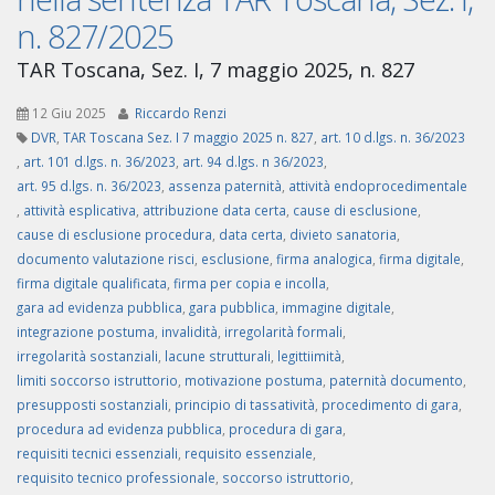
n. 827/2025
TAR Toscana, Sez. I, 7 maggio 2025, n. 827
12 Giu 2025
Riccardo Renzi
DVR
,
TAR Toscana Sez. I 7 maggio 2025 n. 827
,
art. 10 d.lgs. n. 36/2023
,
art. 101 d.lgs. n. 36/2023
,
art. 94 d.lgs. n 36/2023
,
art. 95 d.lgs. n. 36/2023
,
assenza paternità
,
attività endoprocedimentale
,
attività esplicativa
,
attribuzione data certa
,
cause di esclusione
,
cause di esclusione procedura
,
data certa
,
divieto sanatoria
,
documento valutazione risci
,
esclusione
,
firma analogica
,
firma digitale
,
firma digitale qualificata
,
firma per copia e incolla
,
gara ad evidenza pubblica
,
gara pubblica
,
immagine digitale
,
integrazione postuma
,
invalidità
,
irregolarità formali
,
irregolarità sostanziali
,
lacune strutturali
,
legittiimità
,
limiti soccorso istruttorio
,
motivazione postuma
,
paternità documento
,
presupposti sostanziali
,
principio di tassatività
,
procedimento di gara
,
procedura ad evidenza pubblica
,
procedura di gara
,
requisiti tecnici essenziali
,
requisito essenziale
,
requisito tecnico professionale
,
soccorso istruttorio
,