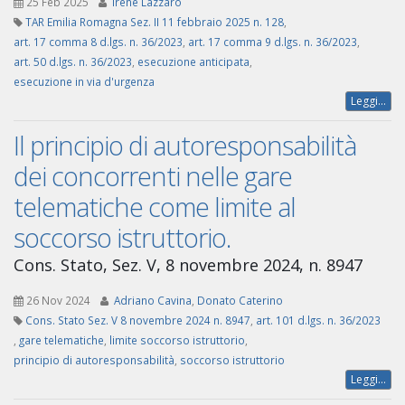
25 Feb 2025
Irene Lazzaro
TAR Emilia Romagna Sez. II 11 febbraio 2025 n. 128
,
art. 17 comma 8 d.lgs. n. 36/2023
,
art. 17 comma 9 d.lgs. n. 36/2023
,
art. 50 d.lgs. n. 36/2023
,
esecuzione anticipata
,
esecuzione in via d'urgenza
Leggi...
Il principio di autoresponsabilità
dei concorrenti nelle gare
telematiche come limite al
soccorso istruttorio.
Cons. Stato, Sez. V, 8 novembre 2024, n. 8947
26 Nov 2024
Adriano Cavina
,
Donato Caterino
Cons. Stato Sez. V 8 novembre 2024 n. 8947
,
art. 101 d.lgs. n. 36/2023
,
gare telematiche
,
limite soccorso istruttorio
,
principio di autoresponsabilità
,
soccorso istruttorio
Leggi...