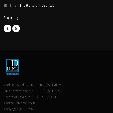
Email:
info@dikeformazione.it
Seguici
Codice ISSN di "Italiappalti.it":2531-4025
Dike Formazione s.r.l. - P.I.: 10859131210
Riviera di Chiaia, 256 - 80121 NAPOLI
Codice univoco: M5UXCR1
Copyright 2016 - 2026