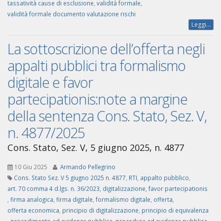
tassatività cause di esclusione
,
validità formale
,
validità formale documento valutazione rischi
Leggi...
La sottoscrizione dell’offerta negli
appalti pubblici tra formalismo
digitale e favor
partecipationis:note a margine
della sentenza Cons. Stato, Sez. V,
n. 4877/2025
Cons. Stato, Sez. V, 5 giugno 2025, n. 4877
10 Giu 2025
Armando Pellegrino
Cons. Stato Sez. V 5 giugno 2025 n. 4877
,
RTI
,
appalto pubblico
,
art. 70 comma 4 d.lgs. n. 36/2023
,
digitalizzazione
,
favor partecipationis
,
firma analogica
,
firma digitale
,
formalismo digitale
,
offerta
,
offerta economica
,
principio di digitalizzazione
,
principio di equivalenza